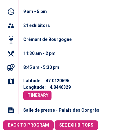
9 am - 5 pm
21 exhibitors
Crémant de Bourgogne
11:30 am - 2 pm
8:45 am - 5:30 pm
Latitude :
47.0120696
Longitude :
4.8446329
ITINERARY
Salle de presse - Palais des Congrès
BACK TO PROGRAM
SEE EXHIBITORS